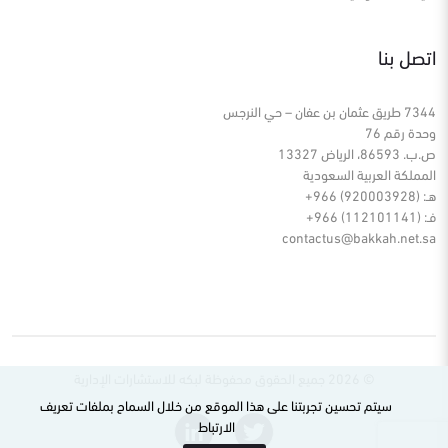
اتصل بنا
7344 طريق عثمان بن عفان – حي النرجس
وحدة رقم 76
ص.ب. 86593، الرياض 13327
المملكة العربية السعودية
هـ: (920003928) 966+
فـ: (112101141) 966+
contactus@bakkah.net.sa
© 2026 جميع الحقوق محفوظة لبكه للاستشارات الإدارية
سيتم تحسين تجربتنا على هذا الموقع من خلال السماح بملفات تعريف
الارتباط