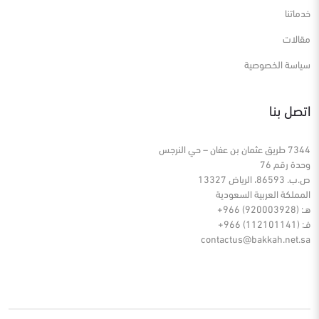
خدماتنا
مقالات
سياسة الخصوصية
اتصل بنا
7344 طريق عثمان بن عفان – حي النرجس
وحدة رقم 76
ص.ب. 86593، الرياض 13327
المملكة العربية السعودية
هـ: (920003928) 966+
فـ: (112101141) 966+
contactus@bakkah.net.sa